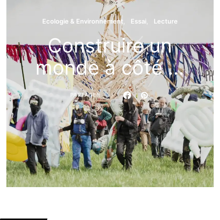
Ecologie & Environnement
Essai
Lecture
Construire un
monde à côté …
PARTAGER
Régis