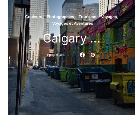
Couleurs
Photographies
Tourisme
Voyages
Voyages et Aventures
Calgary …
PARTAGER
Régis