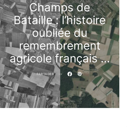
Champs de
Bataille : l’histoire
oubliée du
remembrement
agricole français …
PARTAGER
Régis