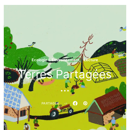
Ecologie & Environnement
Lecture
erres Partagées
Régis
23 février 2026
3 minutes de lecture
Ecologie & Environnement
Lecture
LIRE …
Terres Partagées
…
PARTAGER