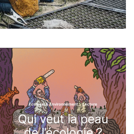
Régis
Couleur
Ra
Ecologie & Environnement
Lecture
Qui veut la peau
de l’écologie ?