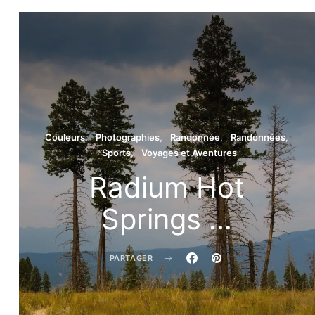
 …
Couleurs
Photographies
Randonnée
Randonnées
Sports
Voyages et Aventures
Radium Hot
Springs …
PARTAGER