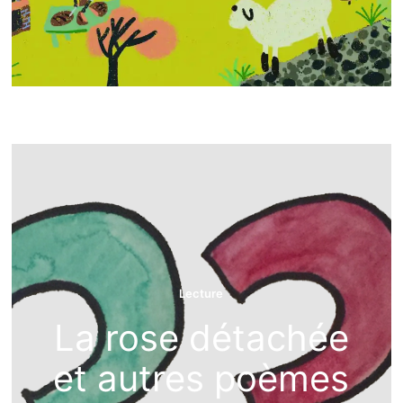
Régis
s
Photographies
Randonnée
Randonnées
Sports
Voyages et A
dium Hot Spring
Régis
17 août 2025
3 minutes de lecture
LIRE …
Lecture
La rose détachée
et autres poèmes