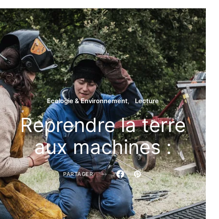
T
Ecologie & Environnement
Lecture
Reprendre la terre
aux machines :
PARTAGER