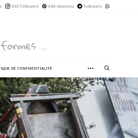
s
633
Followers
486
Abonnés
Followers
formes ...
TIQUE DE CONFIDENTIALITÉ