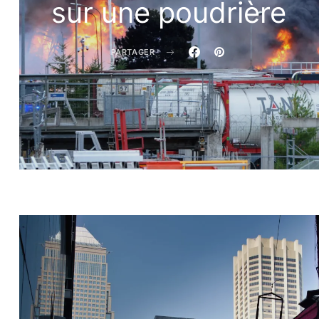
sur une poudrière
PARTAGER
Régis