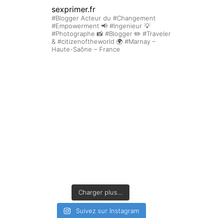
sexprimer.fr
#Blogger Acteur du #Changement
#Empowerment 📢 #Ingenieur 💡
#Photographe 📸 #Blogger ✏️ #Traveler
& #citizenoftheworld 🌍 #Marnay –
Haute-Saône – France
Charger plus…
Suivez sur Instagram