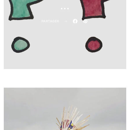
…
PARTAGER
Régis