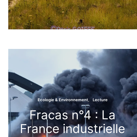
Régis
ventures
s …
Ecologie & Environnement
Lecture
Fracas n°4 : La
France industrielle