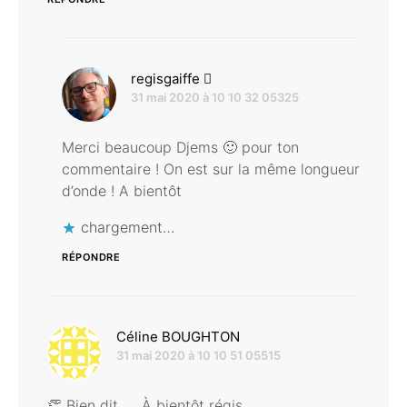
dit :
regisgaiffe
31 mai 2020 à 10 10 32 05325
Merci beaucoup Djems 🙂 pour ton
commentaire ! On est sur la même longueur
d’onde ! A bientôt
chargement…
RÉPONDRE
dit :
Céline BOUGHTON
31 mai 2020 à 10 10 51 05515
👏 Bien dit….. À bientôt régis