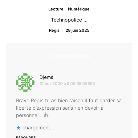
Lecture
Numérique
Technopolice …
Régis
28 juin 2025
10 commentaires
dit :
Djems
31 mai 2020 à 9 09 55 05555
Bravo Regis tu as bien raison il faut garder sa
liberté d’expression sans rien devoir a
personne…..👍
chargement…
RÉPONDRE