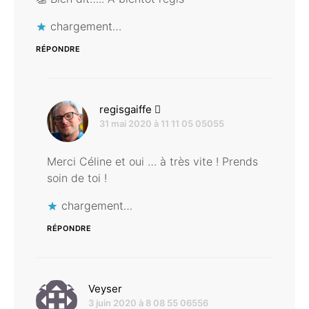
chargement…
RÉPONDRE
dit :
regisgaiffe
31 mai 2020 à 11 11 05 05055
Merci Céline et oui … à très vite ! Prends
soin de toi !
chargement…
RÉPONDRE
dit :
Veyser
3 juin 2020 à 8 08 55 06556