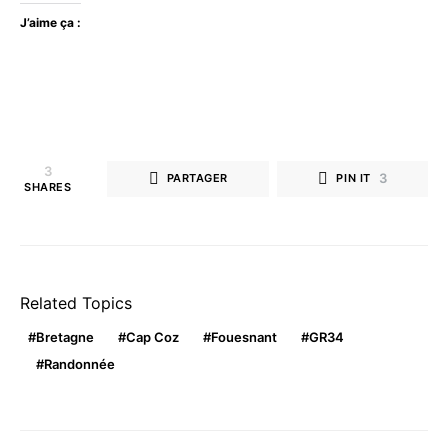
J’aime ça :
3
3
PARTAGER
PIN IT
SHARES
Related Topics
Bretagne
Cap Coz
Fouesnant
GR34
Randonnée