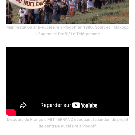
Manifestation anti-nucléaire à Plogoff en 1980. Sources : Maxppp
– Eugene le Droff / Le Télégramme
Discours de François MITTERRAND évoquant l’abandon du projet
de centrale nucléaire à Plogoff.