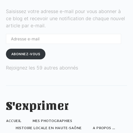
Saisissez votre adresse e-mail pour vous abonner à
ce blog et recevoir une notification de chaque nouvel
article par e-mail.
Adresse
e-
mail
ABONNEZ-VOUS
Rejoignez les 59 autres abonnés
S'exprimer
ACCUEIL
MES PHOTOGRAPHIES
HISTOIRE LOCALE EN HAUTE-SAÔNE
A PROPOS …