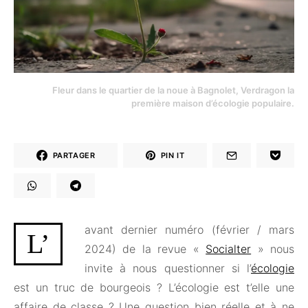
Fleur dans le quartier de la noue à Bagnolet, Verdragon la
première maison d’écologie populaire.
PARTAGER
PIN IT
avant dernier numéro (février / mars
L’
2024) de la revue «
Socialter
» nous
invite à nous questionner si l’
écologie
est un truc de bourgeois ? L’écologie est t’elle une
affaire de classe ? Une question bien réelle et à ne