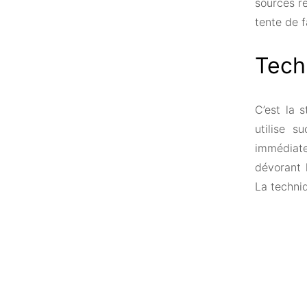
sources re
tente de 
Tech
C’est la 
utilise s
immédiatem
dévorant 
La techniq