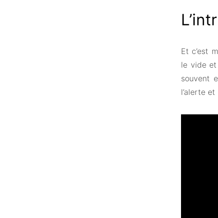
L’int
Et c’est 
le vide e
souvent e
l’alerte e