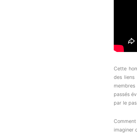
Cette hom
des liens
membres d
passés évi
par le pa
Comment 
imaginer 