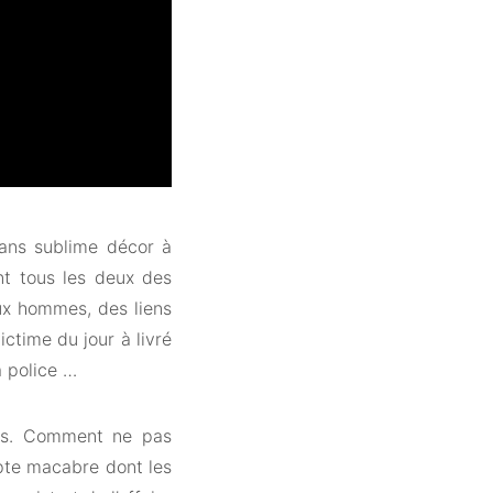
ans sublime décor à
ent tous les deux des
ux hommes, des liens
ctime du jour à livré
a police …
ts. Comment ne pas
pte macabre dont les