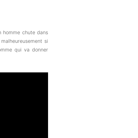
 Un homme chute dans
ve malheureusement si
’homme qui va donner