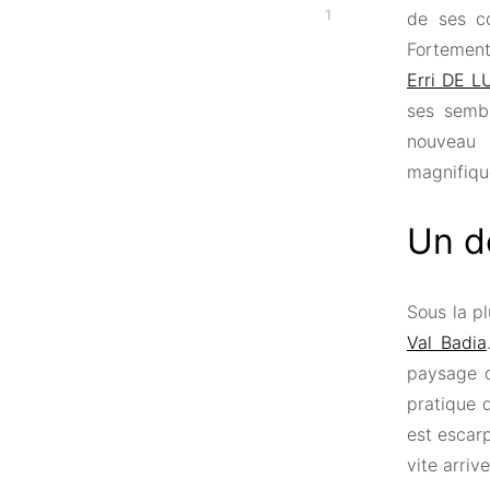
1
de ses co
Fortement
Erri DE 
ses sembl
nouveau
magnifiqu
Un d
Sous la pl
Val Badia
paysage d
pratique 
est escarp
vite arriv