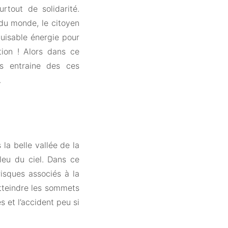
rtout de solidarité.
du monde, le citoyen
uisable énergie pour
tion ! Alors dans ce
us entraine des ces
…
la belle vallée de la
leu du ciel. Dans ce
isques associés à la
tteindre les sommets
s et l’accident peu si