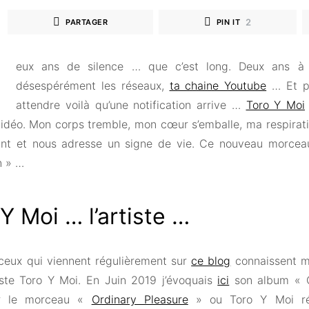
2
PARTAGER
PIN IT
eux ans de silence … que c’est long. Deux ans à a
désespérément les réseaux,
ta chaine Youtube
… Et pu
attendre voilà qu’une notification arrive …
Toro Y Moi
idéo. Mon corps tremble, mon cœur s’emballe, ma respiration
vant et nous adresse un signe de vie. Ce nouveau morceau
n » …
Y Moi … l’artiste …
 ceux qui viennent régulièrement sur
ce blog
connaissent m
tiste Toro Y Moi. En Juin 2019 j’évoquais
ici
son album « O
ier le morceau «
Ordinary Pleasure
» ou Toro Y Moi réa