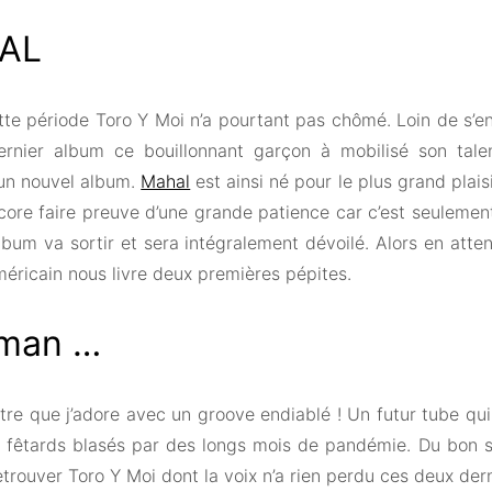
AL
tte période Toro Y Moi n’a pourtant pas chômé. Loin de s’e
rnier album ce bouillonnant garçon à mobilisé son tale
un nouvel album.
Mahal
est ainsi né pour le plus grand plaisi
core faire preuve d’une grande patience car c’est seulement
bum va sortir et sera intégralement dévoilé. Alors en atten
américain nous livre deux premières pépites.
man …
itre que j’adore avec un groove endiablé ! Un futur tube qui
s fêtards blasés par des longs mois de pandémie. Du bon so
retrouver Toro Y Moi dont la voix n’a rien perdu ces deux der