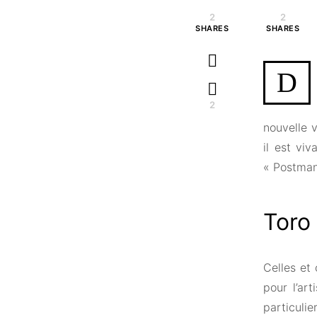
2
2
SHARES
SHARES
D
2
nouvelle v
il est vi
« Postma
Toro 
Celles et
pour l’ar
particul