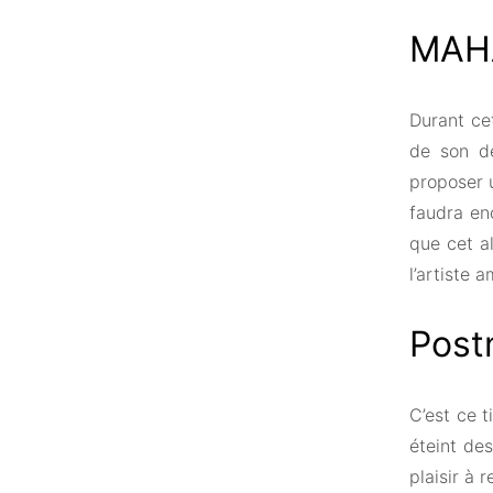
MAH
Durant ce
de son de
proposer 
faudra en
que cet al
l’artiste 
Post
C’est ce t
éteint de
plaisir à 