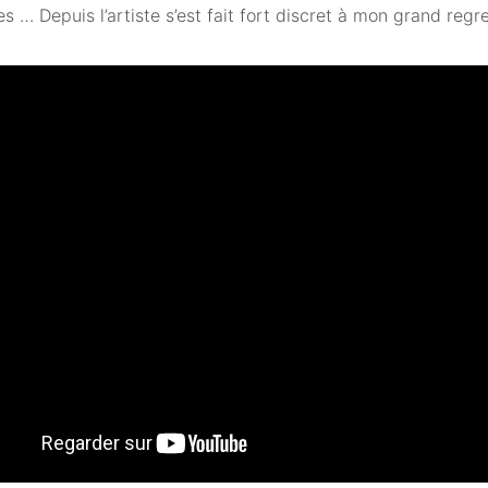
es … Depuis l’artiste s’est fait fort discret à mon grand regre