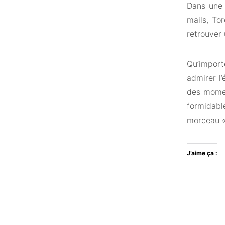
Dans une
mails, To
retrouver 
Qu’import
admirer l’
des momen
formidable
morceau «
J’aime ça :