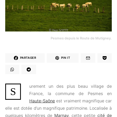
Pesmes depuis le Route de Mutigney.
PARTAGER
PIN IT
urement un des plus beau village de
S
France, la commune de Pesmes en
Haute-Saône
est vraiment magnifique car
elle est dotée d’un magnifique patrimoine. Localisée à
quelques kilomètres de
Marnay
, cette petite
cité de