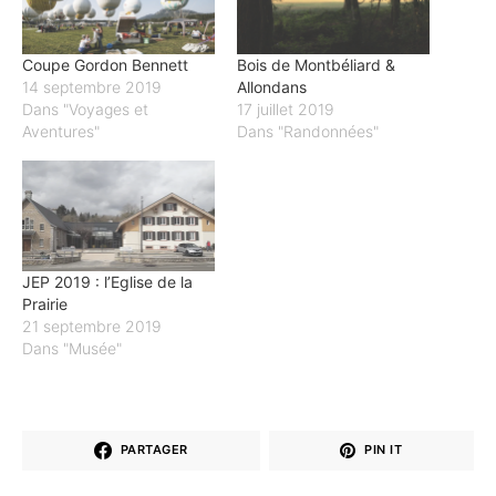
Coupe Gordon Bennett
Bois de Montbéliard &
14 septembre 2019
Allondans
Dans "Voyages et
17 juillet 2019
Aventures"
Dans "Randonnées"
JEP 2019 : l’Eglise de la
Prairie
21 septembre 2019
Dans "Musée"
PARTAGER
PIN IT