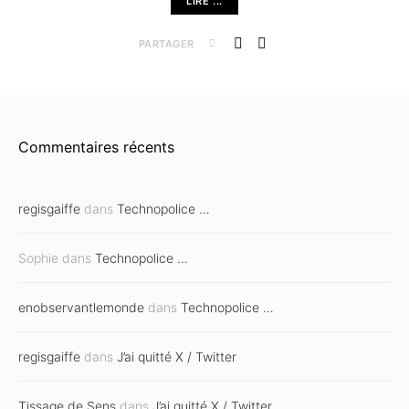
LIRE ...
PARTAGER
Commentaires récents
regisgaiffe
dans
Technopolice …
Sophie
dans
Technopolice …
enobservantlemonde
dans
Technopolice …
regisgaiffe
dans
J’ai quitté X / Twitter
Tissage de Sens
dans
J’ai quitté X / Twitter