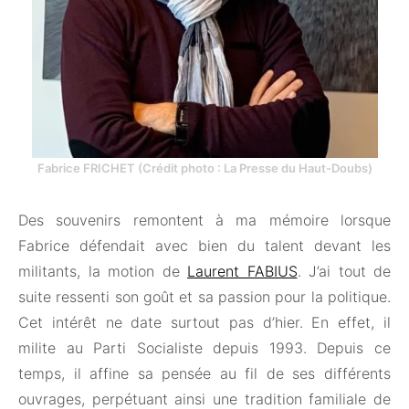
Fabrice FRICHET (Crédit photo : La Presse du Haut-Doubs)
Des souvenirs remontent à ma mémoire lorsque
Fabrice défendait avec bien du talent devant les
militants, la motion de
Laurent FABIUS
. J’ai tout de
suite ressenti son goût et sa passion pour la politique.
Cet intérêt ne date surtout pas d’hier. En effet, il
milite au Parti Socialiste depuis 1993. Depuis ce
temps, il affine sa pensée au fil de ses différents
ouvrages, perpétuant ainsi une tradition familiale de