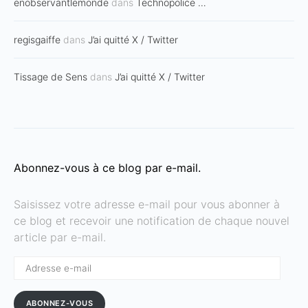
enobservantlemonde
dans
Technopolice …
regisgaiffe
dans
J’ai quitté X / Twitter
Tissage de Sens
dans
J’ai quitté X / Twitter
Abonnez-vous à ce blog par e-mail.
Saisissez votre adresse e-mail pour vous abonner à
ce blog et recevoir une notification de chaque nouvel
article par e-mail.
Adresse
e-
mail
ABONNEZ-VOUS