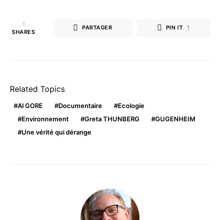
1
1
PARTAGER
PIN IT
SHARES
Related Topics
Al GORE
Documentaire
Ecologie
Environnement
Greta THUNBERG
GUGENHEIM
Une vérité qui dérange