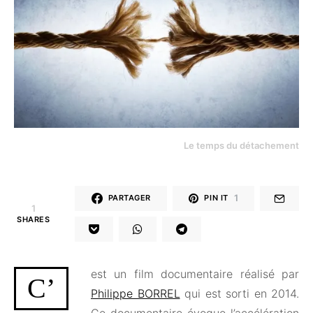
Le temps du détachement
1
PARTAGER
PIN IT
1
SHARES
est un film documentaire réalisé par
C’
Philippe BORREL
qui est sorti en 2014.
Ce documentaire évoque l’accélération