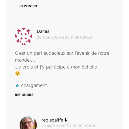
RÉPONDRE
dit :
Damis
26 août 2020 à 23 11 38 08388
C’est un pari audacieux sur l’avenir de notre
monde …
J’y crois et j’y participe a mon échelle
chargement…
RÉPONDRE
dit :
regisgaiffe
27 août 2020 à 7 07 10 08108