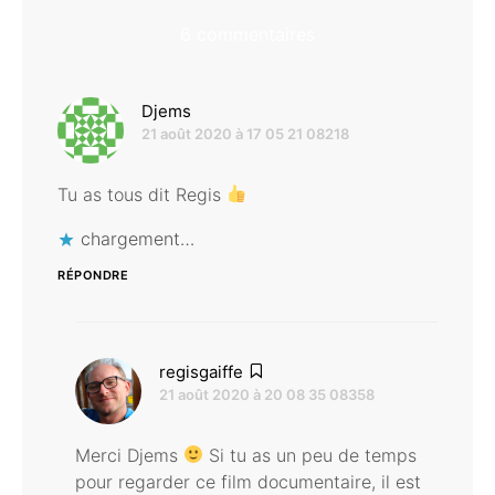
6 commentaires
dit :
Djems
21 août 2020 à 17 05 21 08218
Tu as tous dit Regis
chargement…
RÉPONDRE
dit :
regisgaiffe
21 août 2020 à 20 08 35 08358
Merci Djems
Si tu as un peu de temps
pour regarder ce film documentaire, il est