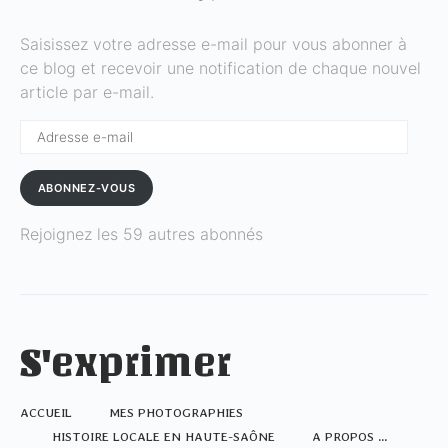
Saisissez votre adresse e-mail pour vous abonner à
ce blog et recevoir une notification de chaque nouvel
article par e-mail.
Adresse
e-
mail
ABONNEZ-VOUS
Rejoignez les 59 autres abonnés
S'exprimer
ACCUEIL
MES PHOTOGRAPHIES
HISTOIRE LOCALE EN HAUTE-SAÔNE
A PROPOS …