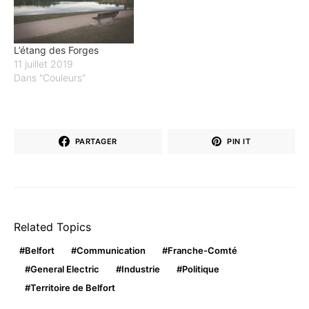
L’étang des Forges
11 juillet 2019
Dans "Couleurs"
PARTAGER
PIN IT
Related Topics
Belfort
Communication
Franche-Comté
General Electric
Industrie
Politique
Territoire de Belfort