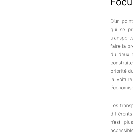
Focu
D’un poin
qui se p
transport
faire la 
du deux ro
construit
priorité d
la voitur
économisé
Les trans
différents
n’est plu
accessibl