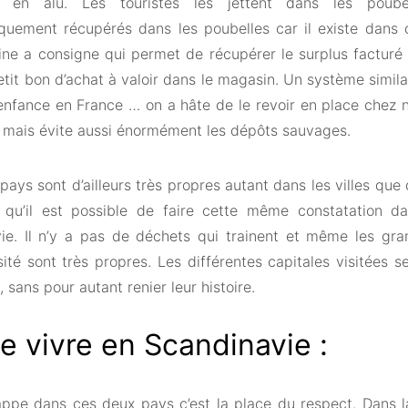
s en alu. Les touristes les jettent dans les poube
quement récupérés dans les poubelles car il existe dan
ne a consigne qui permet de récupérer le surplus facturé à
etit bon d’achat à valoir dans le magasin. Un système simila
enfance en France … on a hâte de le revoir en place chez n
 mais évite aussi énormément les dépôts sauvages.
pays sont d’ailleurs très propres autant dans les villes qu
qu’il est possible de faire cette même constatation da
ie. Il n’y a pas de déchets qui trainent et même les gra
sité sont très propres. Les différentes capitales visitées 
 sans pour autant renier leur histoire.
e vivre en Scandinavie :
appe dans ces deux pays c’est la place du respect. Dans la