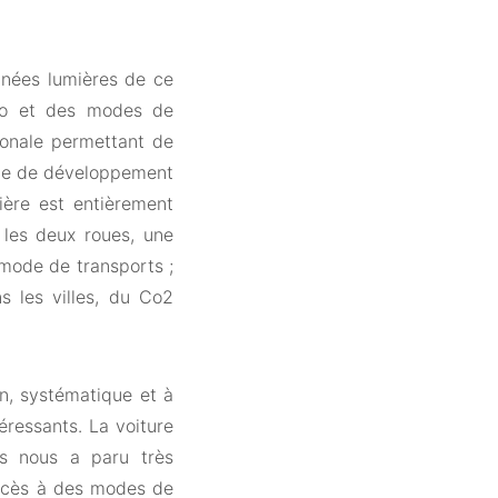
nnées lumières de ce
élo et des modes de
ionale permettant de
rme de développement
utière est entièrement
 les deux roues, une
e mode de transports ;
s les villes, du Co2
n, systématique et à
éressants. La voiture
rts nous a paru très
accès à des modes de