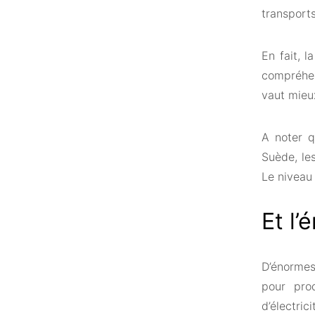
transport
En fait, 
compréhen
vaut mieux
A noter q
Suède, le
Le niveau
Et l’
D’énormes
pour prod
d’électri