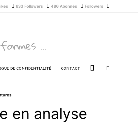
Likes
633
Followers
486
Abonnés
Followers
formes ...
IQUE DE CONFIDENTIALITÉ
CONTACT
ntures
e en analyse