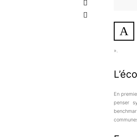
A
».
L’éco
En premie
penser s
benchmar
communes r