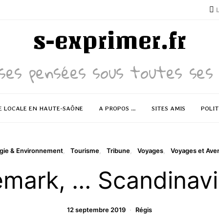
s-exprimer.fr
ses pensées sous toutes ses 
E LOCALE EN HAUTE-SAÔNE
A PROPOS …
SITES AMIS
POLIT
gie & Environnement
Tourisme
Tribune
Voyages
Voyages et Ave
mark, … Scandinavi
12 septembre 2019
Régis