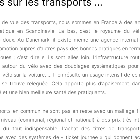
s sur les transports …
t de vue des transports, nous sommes en France à des a
ratique en Scandinavie. La bas, c’est le royaume du v
s doux. Au Danemark, il existe même une agence internat
promotion auprès d’autres pays des bonnes pratiques en te
ues ; c’est dire si ils sont allés loin. L’infrastructure ro
e autour du vélo avec des doublages systématiques pour
u vélo sur la voiture, … Il en résulte un usage intensif de c
e se trouve reléguée. Cela apporte plus d’apaisement dan
 et une bien meilleure santé des pratiquants.
ports en commun ne sont pas en reste avec un maillage fi
 niveau (communal, régional et national) à des prix très int
s du tout indispensable. L’achat des titres de transpo
es avec des systèmes de « ticket journée » qui donnent 