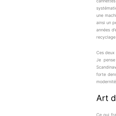
cannette
systémati
une machi
ainsi un p
années d’
recyclage
Ces deux 
Je pense 
Scandinav
forte den
modernité,
Art d
Ce qui fr