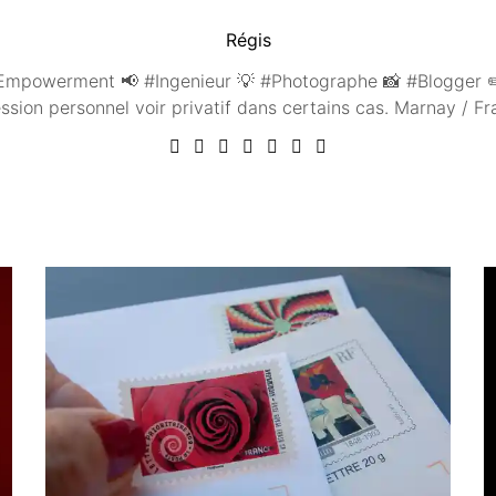
Régis
mpowerment 📢 #Ingenieur 💡 #Photographe 📸 #Blogger ✏️
ssion personnel voir privatif dans certains cas. Marnay / 
Vous aimerez peut être ...