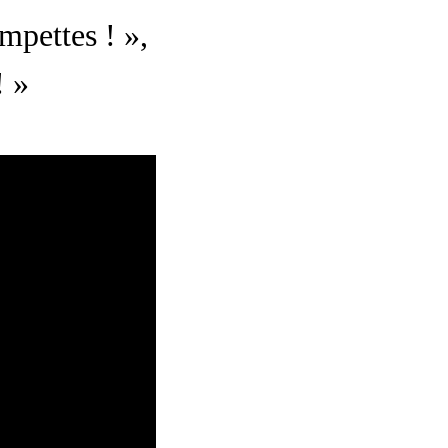
mpettes ! »,
! »