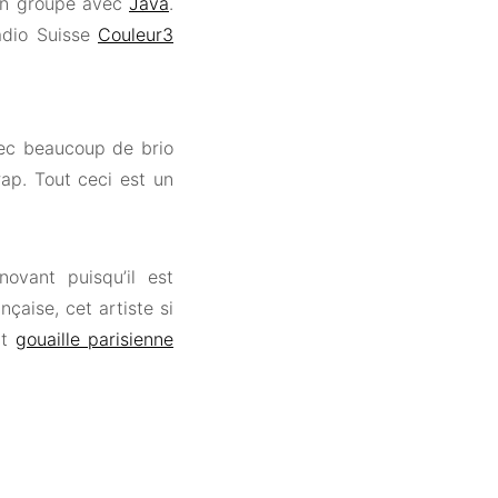
 en groupe avec
Java
.
radio Suisse
Couleur3
vec beaucoup de brio
rap. Tout ceci est un
ovant puisqu’il est
çaise, cet artiste si
nt
gouaille parisienne