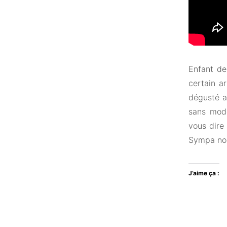
Enfant d
certain a
dégusté a
sans modé
vous dire
Sympa no
J’aime ça :