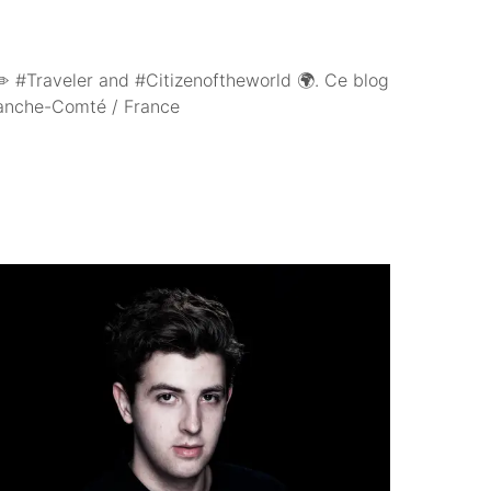
 #Traveler and #Citizenoftheworld 🌍. Ce blog
Franche-Comté / France