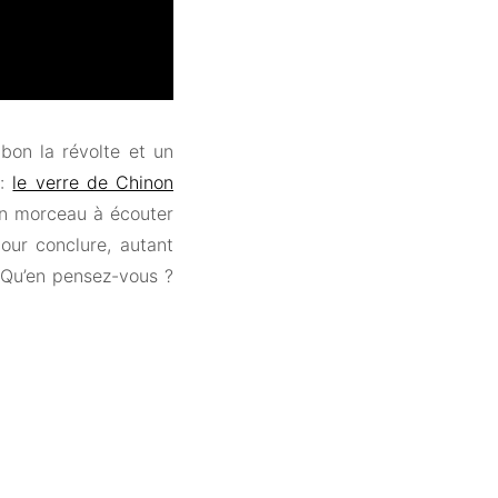
 bon la révolte et un
 :
le verre de Chinon
Un morceau à écouter
our conclure, autant
 Qu’en pensez-vous ?