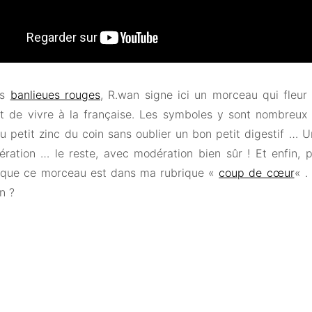
es
banlieues rouges
, R.wan signe ici un morceau qui fleur
rt de vivre à la française. Les symboles y sont nombreux
u petit zinc du coin sans oublier un bon petit digestif … 
ration … le reste, avec modération bien sûr ! Et enfin, p
 que ce morceau est dans ma rubrique «
coup de cœur
« .
n ?