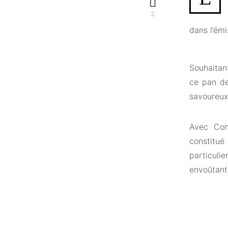
2
dans l’ém
Souhaitan
ce pan de
savoureux
Avec Cont
constitué
particulie
envoûtante