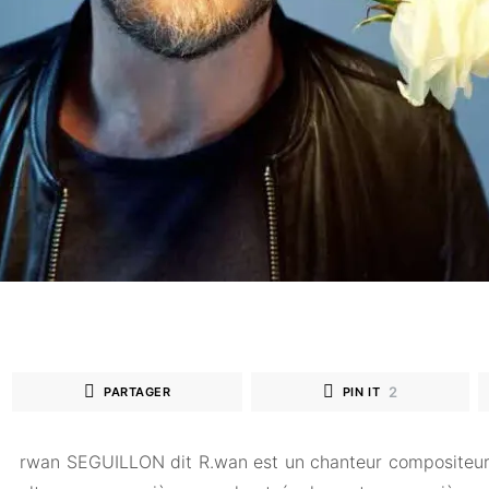
2
PARTAGER
PIN IT
rwan SEGUILLON dit R.wan est un chanteur compositeur d