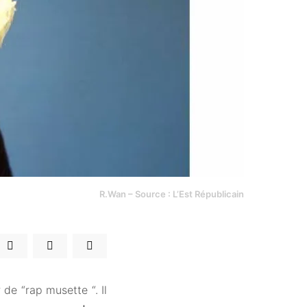
R.Wan – Source : L’Est Républicain
e “rap musette “. Il