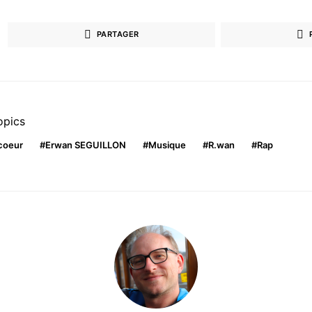
PARTAGER
opics
coeur
Erwan SEGUILLON
Musique
R.wan
Rap