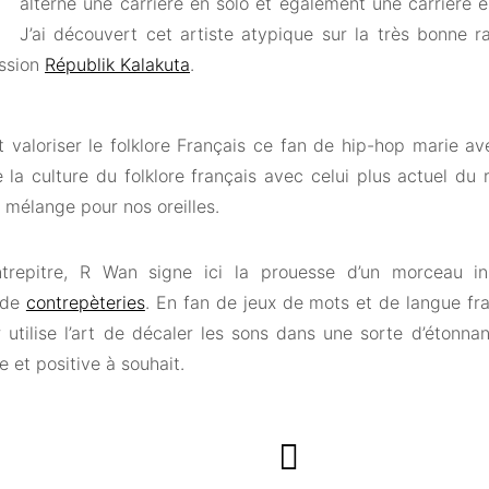
alterne une carrière en solo et également une carrière
J’ai découvert cet artiste atypique sur la très bonne 
ission
Républik Kalakuta
.
t valoriser le folklore Français ce fan de hip-hop marie a
 la culture du folklore français avec celui plus actuel du 
 mélange pour nos oreilles.
repitre, R Wan signe ici la prouesse d’un morceau inn
 de
contrepèteries
. En fan de jeux de mots et de langue fran
r utilise l’art de décaler les sons dans une sorte d’étonna
 et positive à souhait.