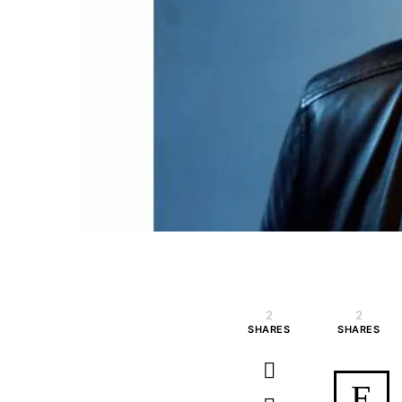
2
2
SHARES
SHARES
E