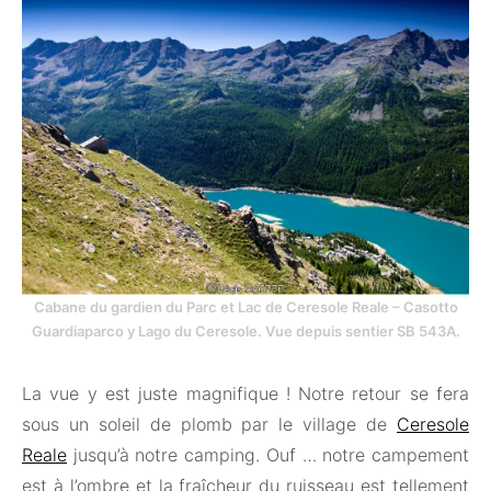
Cabane du gardien du Parc et Lac de Ceresole Reale – Casotto
Guardiaparco y Lago du Ceresole. Vue depuis sentier SB 543A.
La vue y est juste magnifique ! Notre retour se fera
sous un soleil de plomb par le village de
Ceresole
Reale
jusqu’à notre camping. Ouf … notre campement
est à l’ombre et la fraîcheur du ruisseau est tellement