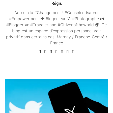
Régis
Acteur du #Changement ! #Conscientisateur
#Empowerment 📢 #Ingenieur 💡 #Photographe 📸
#Blogger ✏️ #Traveler and #Citizenoftheworld 🌍. Ce
blog est un espace d'expression personnel voir
privatif dans certains cas. Marnay / Franche-Comté /
France
Vous aimerez peut être ...