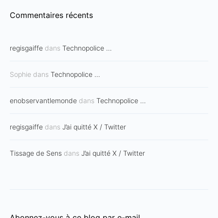
Commentaires récents
regisgaiffe
dans
Technopolice …
Sophie
dans
Technopolice …
enobservantlemonde
dans
Technopolice …
regisgaiffe
dans
J’ai quitté X / Twitter
Tissage de Sens
dans
J’ai quitté X / Twitter
Abonnez-vous à ce blog par e-mail.