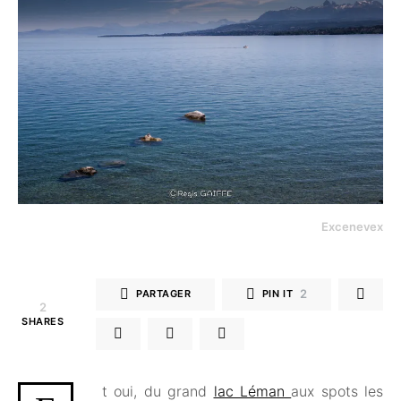
Excenevex
2
PARTAGER
PIN IT
2
SHARES
t oui, du grand
lac Léman
aux spots les