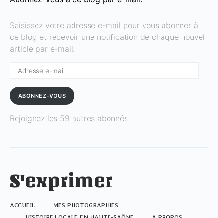
Saisissez votre adresse e-mail pour vous abonner à
ce blog et recevoir une notification de chaque nouvel
article par e-mail.
Adresse
e-
mail
ABONNEZ-VOUS
Rejoignez les 59 autres abonnés
S'exprimer
ACCUEIL
MES PHOTOGRAPHIES
HISTOIRE LOCALE EN HAUTE-SAÔNE
A PROPOS …