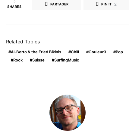
2
2
PARTAGER
PIN IT
SHARES
Related Topics
Al-Berto & the Fried Bikinis
Chill
Couleur3
Pop
Rock
Suisse
SurfingMusic