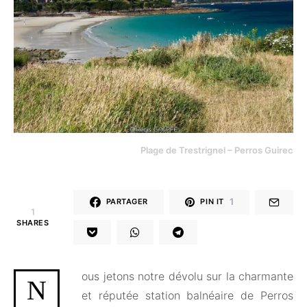
Plage de Trestrignel – Perros Guirec
1
PARTAGER
PIN IT
1
SHARES
ous jetons notre dévolu sur la charmante
N
et réputée station balnéaire de Perros