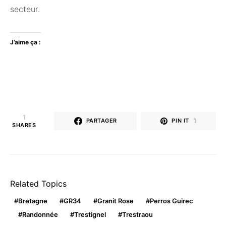
secteur.
J’aime ça :
1
1
PARTAGER
PIN IT
SHARES
Related Topics
Bretagne
GR34
Granit Rose
Perros Guirec
Randonnée
Trestignel
Trestraou