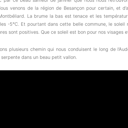
c par ce beau samedi de janvier que nous nous retrouvo
Nous venons de la région de Besançon pour certain, et d’
 Montbéliard. La brume la bas est tenace et les températur
 les -5°C. Et pourtant dans cette belle commune, le soleil 
es sont positives. Que ce soleil est bon pour nos visages et
ons plusieurs chemin qui nous conduisent le long de l’Aude
i serpente dans un beau petit vallon.