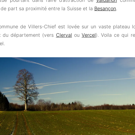
itue pourtant dans l’aire d’attraction de
Valdahon
commun
 de part sa proximité entre la Suisse et la
Besançon
.
ommune de Villers-Chief est lovée sur un vaste plateau lo
x du département (vers
Clerval
ou
Vercel
). Voila ce qui 
el.