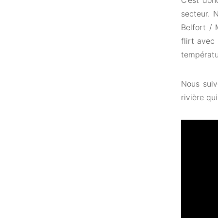
C’est don
secteur. 
Belfort /
flirt avec
températur
Nous suiv
rivière qu