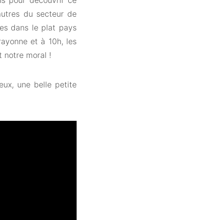
ns pour découvrir ce
autres du secteur de
es dans le plat pays
rayonne et à 10h, les
 notre moral !
ux, une belle petite