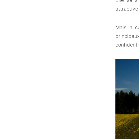
Elle se s
attractive
Mais la c
principau
confidenti