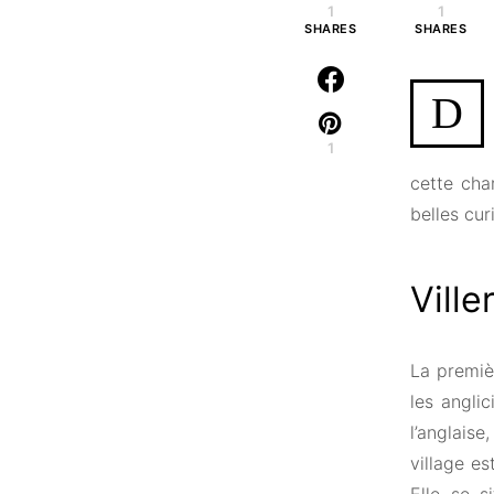
1
1
SHARES
SHARES
D
1
cette cha
belles cur
Ville
La premiè
les angli
l’anglaise
village es