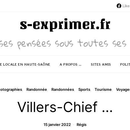
Like
s-exprimer.fr
ses pensées sous toutes ses 
RE LOCALE EN HAUTE-SAÔNE
A PROPOS …
SITES AMIS
POLI
otographies
Randonnée
Randonnées
Sports
Tourisme
Voyages
Villers-Chief …
15 janvier 2022
Régis