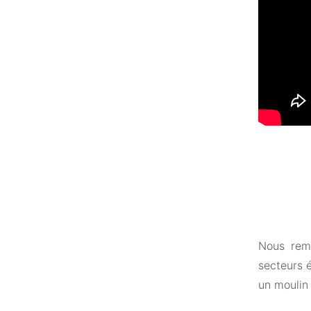
Nous rema
secteurs é
un moulin 