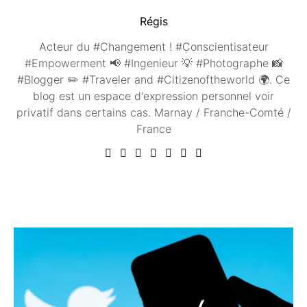
Régis
Acteur du #Changement ! #Conscientisateur
#Empowerment 📢 #Ingenieur 💡 #Photographe 📸
#Blogger ✏️ #Traveler and #Citizenoftheworld 🌍. Ce
blog est un espace d'expression personnel voir
privatif dans certains cas. Marnay / Franche-Comté /
France
Vous aimerez peut être ...