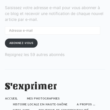
Saisissez votre adresse e-mail pour vous abonner à
ce blog et recevoir une notification de chaque nouvel
article par e-mail.
Adresse
e-
mail
ABONNEZ-VOUS
Rejoignez les 59 autres abonnés
S'exprimer
ACCUEIL
MES PHOTOGRAPHIES
HISTOIRE LOCALE EN HAUTE-SAÔNE
A PROPOS …