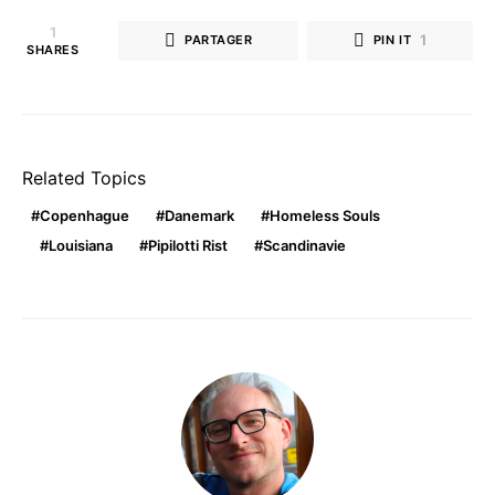
1
1
PARTAGER
PIN IT
SHARES
Related Topics
Copenhague
Danemark
Homeless Souls
Louisiana
Pipilotti Rist
Scandinavie