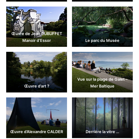
Œuvre de Jean DUBUFFET
Manoir d’Essor
Le parc du Musée
Vue sur la plage de Galet –
Œuvre d’art ?
Mer Baltique
Œuvre d’Alexandre CALDER
Derrière la vitre …