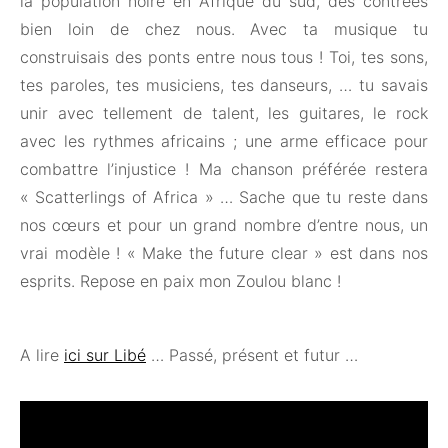
la population noire en Afrique du sud, des contrées
bien loin de chez nous. Avec ta musique tu
construisais des ponts entre nous tous ! Toi, tes sons,
tes paroles, tes musiciens, tes danseurs, … tu savais
unir avec tellement de talent, les guitares, le rock
avec les rythmes africains ; une arme efficace pour
combattre l’injustice ! Ma chanson préférée restera
« Scatterlings of Africa » … Sache que tu reste dans
nos cœurs et pour un grand nombre d’entre nous, un
vrai modèle ! « Make the future clear » est dans nos
esprits. Repose en paix mon Zoulou blanc !
A lire
ici sur Libé
… Passé, présent et futur …