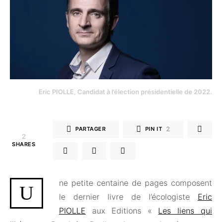
Eric PIOLLE, Candidat à l’élection présidentielle de 2022.
2
PARTAGER
PIN IT
2
SHARES
ne petite centaine de pages composent
U
le dernier livre de l’écologiste
Eric
PIOLLE
aux Editions «
Les liens qui