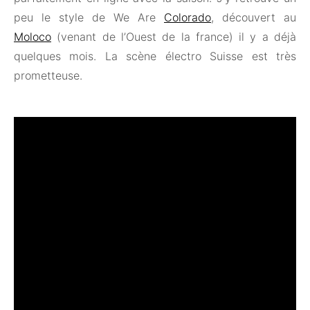
peu le style de We Are
Colorado
, découvert au
Moloco
(venant de l’Ouest de la france) il y a déjà
quelques mois. La scène électro Suisse est très
prometteuse.