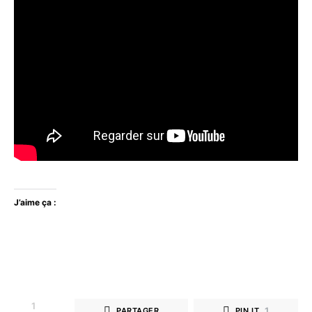
J’aime ça :
1
1
PARTAGER
PIN IT