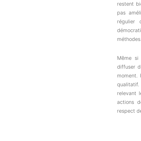
restent b
pas améli
régulier
démocrati
méthodes
Même si o
diffuser d
moment. P
qualitati
relevant 
actions d
respect de