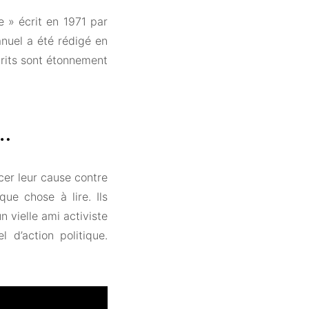
ue » écrit en 1971 par
anuel a été rédigé en
crits sont étonnement
 …
cer leur cause contre
que chose à lire. Ils
un vielle ami activiste
d’action politique.