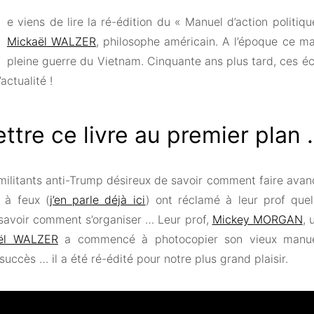
e viens de lire la ré-édition du « Manuel d’action politiq
Mickaël WALZER
, philosophe américain. A l’époque ce m
pleine guerre du Vietnam. Cinquante ans plus tard, ces é
actualité !
ttre ce livre au premier plan
 militants anti-Trump désireux de savoir comment faire avan
 à feux (
j’en parle déjà ici
) ont réclamé à leur prof quel
 savoir comment s’organiser … Leur prof,
Mickey MORGAN
, 
ël WALZER
a commencé à photocopier son vieux manuel 
succès … il a été ré-édité pour notre plus grand plaisir.