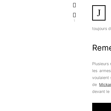
J
1
toujours d’
Reme
Plusieurs
les armes
voulaient
de
Micka
devant le 