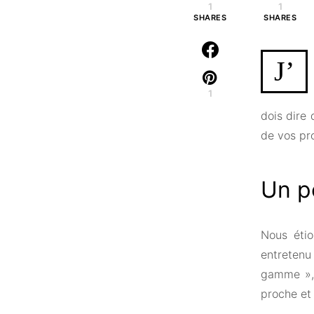
1
1
SHARES
SHARES
J’
1
dois dire
de vos pr
Un p
Nous éti
entretenu
gamme », 
proche et