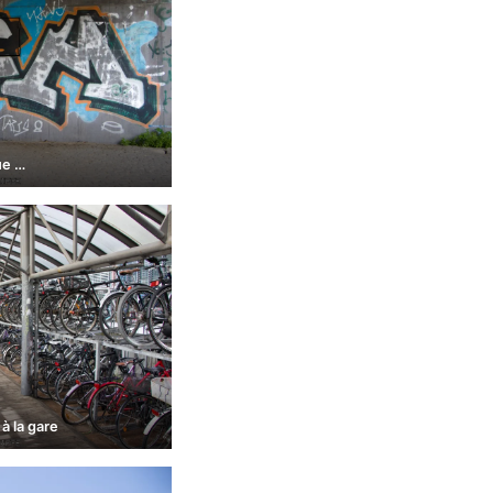
ue …
 à la gare