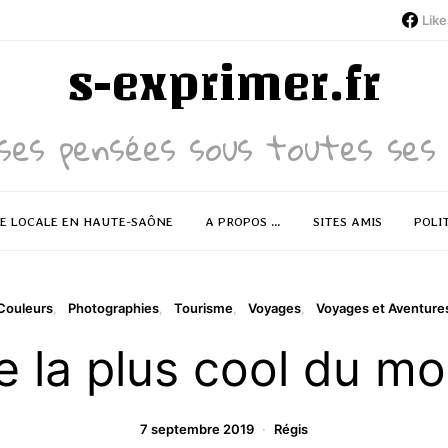
Like
s-exprimer.fr
ses pensées sous toutes ses 
RE LOCALE EN HAUTE-SAÔNE
A PROPOS …
SITES AMIS
POLI
Couleurs
Photographies
Tourisme
Voyages
Voyages et Aventure
le la plus cool du 
7 septembre 2019
Régis