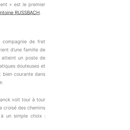
lent » est le premier
ntoine RUSSBACH
.
e compagnie de fret
ient d’une famille de
l atteint un poste de
ratiques douteuses et
t bien courante dans
e.
anck voit tour à tour
la croisé des chemins
 à un simple choix :