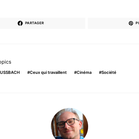
PARTAGER
P
opics
 RUSSBACH
Ceux qui travaillent
Cinéma
Société