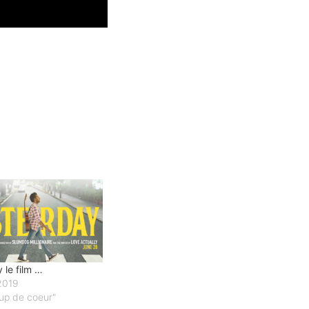
 le film …
 2019
up de coeur"