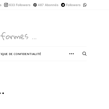
s
633
Followers
487
Abonnés
Followers
formes ...
TIQUE DE CONFIDENTIALITÉ
…