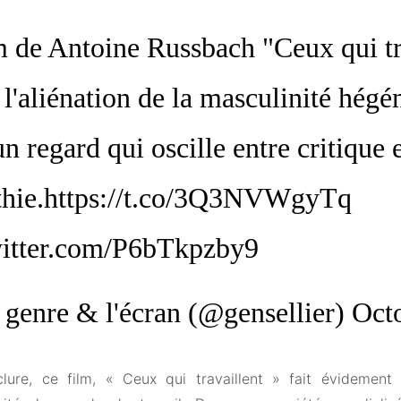
lm de Antoine Russbach "Ceux qui tr
t l'aliénation de la masculinité hég
n regard qui oscille entre critique 
hie.
https://t.co/3Q3NVWgyTq
witter.com/P6bTkpzby9
genre & l'écran (@gensellier)
Oct
lure, ce film, « Ceux qui travaillent » fait évidement r