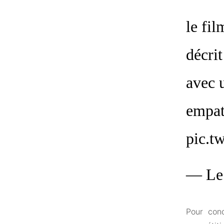
le fi
décri
avec u
empat
pic.t
— Le 
Pour conc