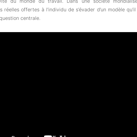
vité du monde du travail. Dans une société mondialisée
és réelles offertes à l’individu de s’évader d’un modèle qu’
question centrale.