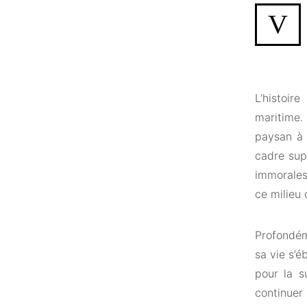
V
L’histoir
maritime. 
paysan à r
cadre sup
immorales
ce milieu 
Profondém
sa vie s’
pour la s
continuer 