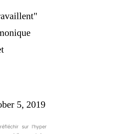
availlent"
émonique
et
ober 5, 2019
éfléchir sur l’hyper