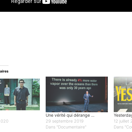
laires
Une vérité qui dérange …
Yesterday
 2020
29 septembre 2019
12 juillet
Dans "Documentaire"
Dans "Co