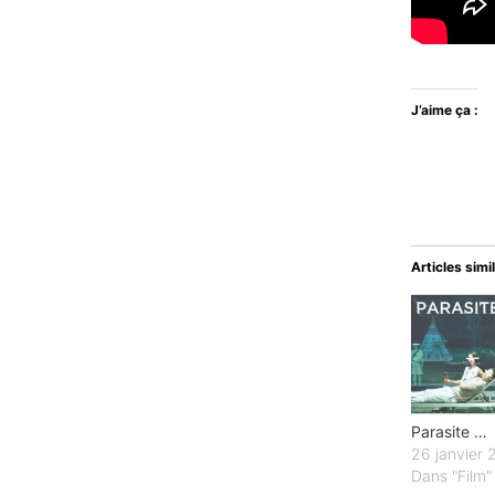
J’aime ça :
Articles simi
Parasite …
26 janvier
Dans "Film"