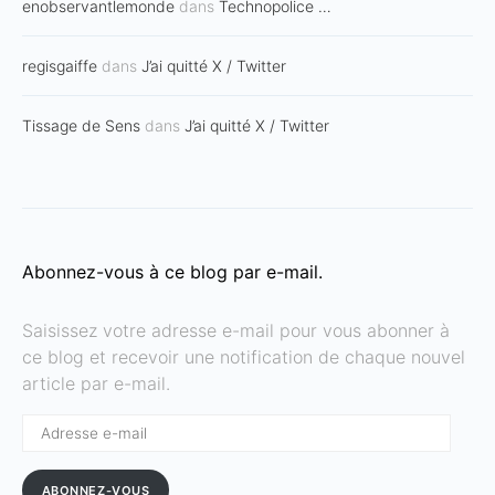
enobservantlemonde
dans
Technopolice …
regisgaiffe
dans
J’ai quitté X / Twitter
Tissage de Sens
dans
J’ai quitté X / Twitter
Abonnez-vous à ce blog par e-mail.
Saisissez votre adresse e-mail pour vous abonner à
ce blog et recevoir une notification de chaque nouvel
article par e-mail.
Adresse
e-
mail
ABONNEZ-VOUS