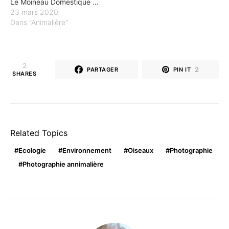
Le Moineau Domestique …
23 mars 2020
Dans "Animalière"
2
2
PARTAGER
PIN IT
SHARES
Related Topics
Ecologie
Environnement
Oiseaux
Photographie
Photographie annimalière