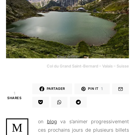
Col du Grand Saint-Bernard – Valais – Suisse
1
PARTAGER
PIN IT
1
SHARES
on
blog
va s’animer progressivement
M
ces prochains jours de plusieurs billets