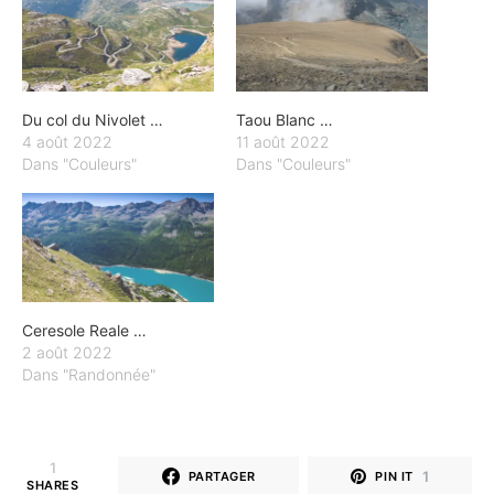
Du col du Nivolet …
Taou Blanc …
4 août 2022
11 août 2022
Dans "Couleurs"
Dans "Couleurs"
Ceresole Reale …
2 août 2022
Dans "Randonnée"
1
1
PARTAGER
PIN IT
SHARES