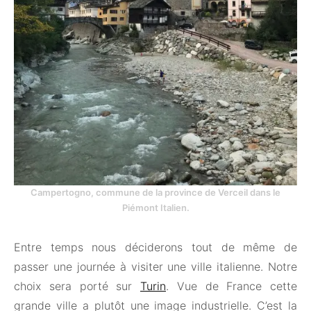
Campertogno, commune de la province de Verceil dans le
Piémont Italien.
Entre temps nous déciderons tout de même de
passer une journée à visiter une ville italienne. Notre
choix sera porté sur
Turin
. Vue de France cette
grande ville a plutôt une image industrielle. C’est la