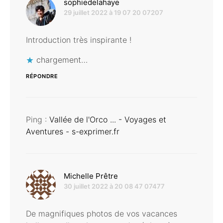
dit :
sophiedelahaye
29 juillet 2022 à 19 07 20 07207
Introduction très inspirante !
chargement…
RÉPONDRE
Ping :
Vallée de l'Orco ... - Voyages et
Aventures - s-exprimer.fr
dit :
Michelle Prêtre
30 juillet 2022 à 20 08 47 07477
De magnifiques photos de vos vacances