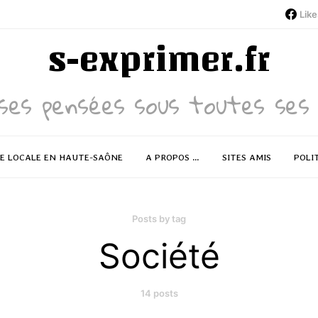
Like
s-exprimer.fr
ses pensées sous toutes ses 
RE LOCALE EN HAUTE-SAÔNE
A PROPOS …
SITES AMIS
POLI
Posts by tag
Société
14 posts