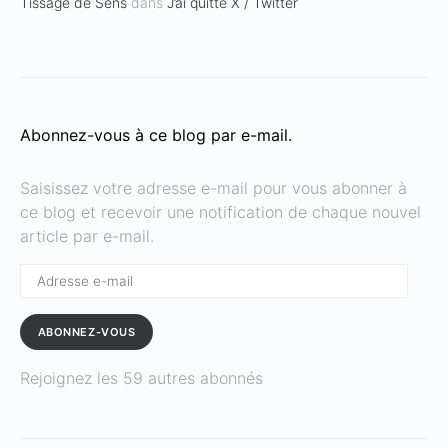
Tissage de Sens
dans
J’ai quitté X / Twitter
Abonnez-vous à ce blog par e-mail.
Saisissez votre adresse e-mail pour vous abonner à
ce blog et recevoir une notification de chaque nouvel
article par e-mail.
Adresse
e-
mail
ABONNEZ-VOUS
Rejoignez les 59 autres abonnés