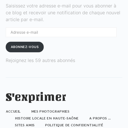
Saisissez votre adresse e-mail pour vous abonner à
ce blog et recevoir une notification de chaque nouvel
article par e-mail.
Adresse
e-
mail
ABONNEZ-VOUS
Rejoignez les 59 autres abonnés
S'exprimer
ACCUEIL
MES PHOTOGRAPHIES
HISTOIRE LOCALE EN HAUTE-SAÔNE
A PROPOS …
SITES AMIS
POLITIQUE DE CONFIDENTIALITÉ