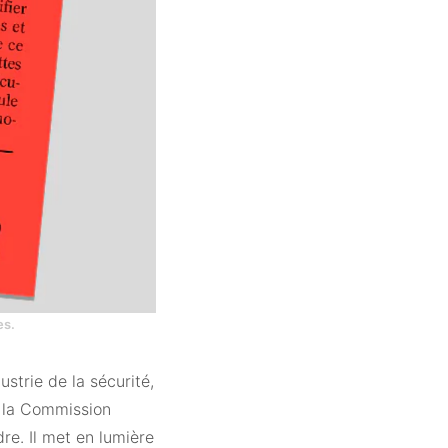
es.
strie de la sécurité,
t la Commission
dre. Il met en lumière