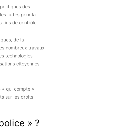
opolitiques des
es luttes pour la
s fins de contrôle.
iques, de la
 ses nombreux travaux
des technologies
sations citoyennes
re « qui compte »
s sur les droits
police » ?