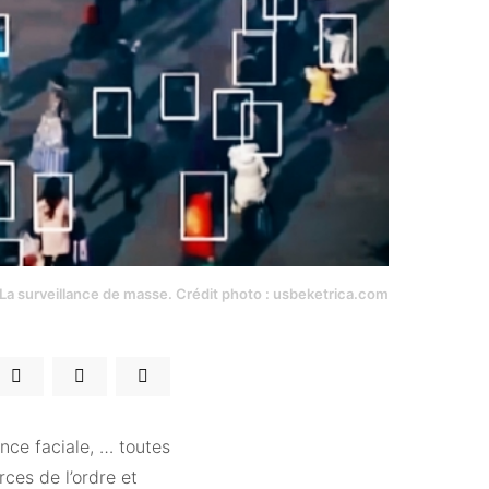
La surveillance de masse. Crédit photo : usbeketrica.com
ance faciale, … toutes
rces de l’ordre et