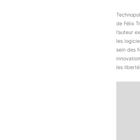
Technopoli
de Félix 
l’auteur e
les logici
sein des f
innovation
les libert