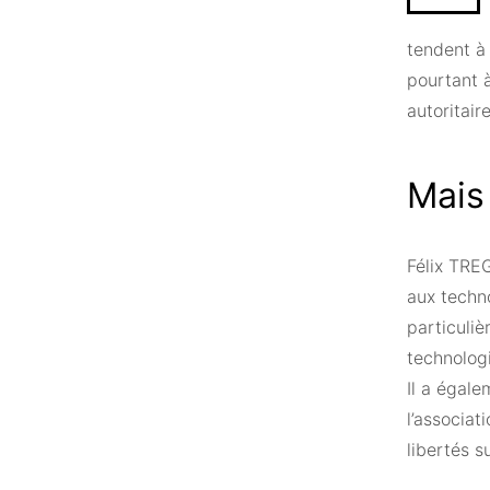
tendent à 
pourtant à
autoritair
Mais 
Félix TREG
aux techno
particuliè
technologi
Il a égale
l’associat
libertés s