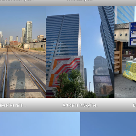
ivre les rails …
Art dans la Skyline.
E