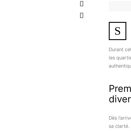
S
Durant cet
les quarti
authentiqu
Premi
diver
Dès l’arri
sa clarté