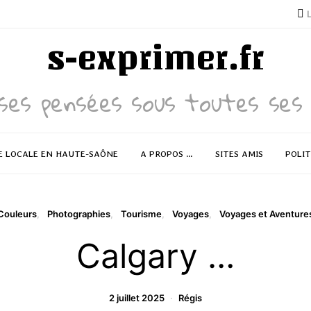
s-exprimer.fr
ses pensées sous toutes ses 
E LOCALE EN HAUTE-SAÔNE
A PROPOS …
SITES AMIS
POLIT
Couleurs
Photographies
Tourisme
Voyages
Voyages et Aventure
Calgary …
2 juillet 2025
Régis