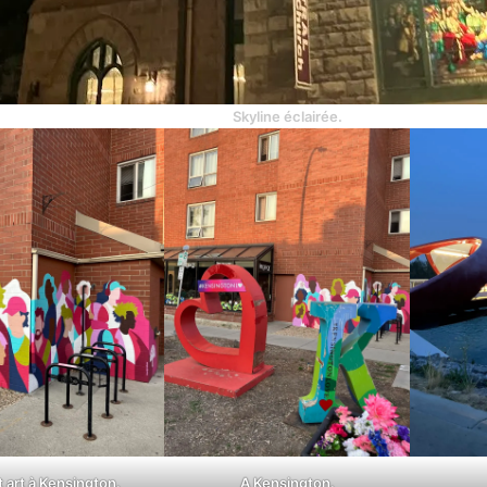
Skyline éclairée.
t art à Kensington.
A Kensington.