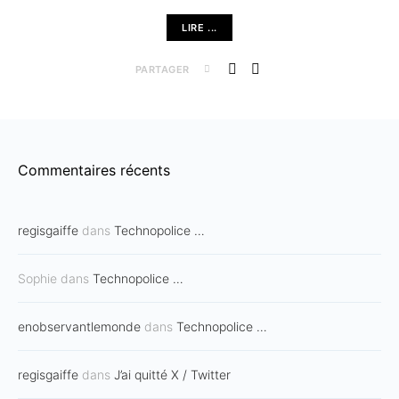
LIRE ...
PARTAGER
Commentaires récents
regisgaiffe
dans
Technopolice …
Sophie
dans
Technopolice …
enobservantlemonde
dans
Technopolice …
regisgaiffe
dans
J’ai quitté X / Twitter