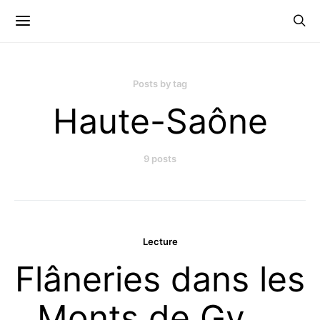
Posts by tag
Haute-Saône
9 posts
Lecture
Flâneries dans les
Monts de Gy …