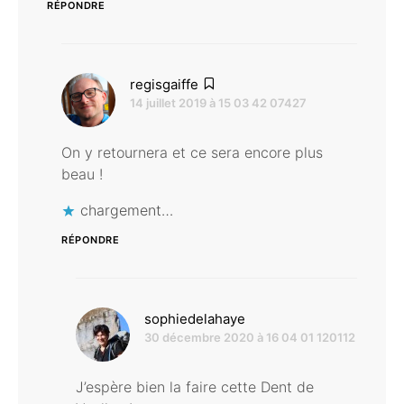
RÉPONDRE
dit :
regisgaiffe
14 juillet 2019 à 15 03 42 07427
On y retournera et ce sera encore plus
beau !
chargement…
RÉPONDRE
dit :
sophiedelahaye
30 décembre 2020 à 16 04 01 120112
J’espère bien la faire cette Dent de