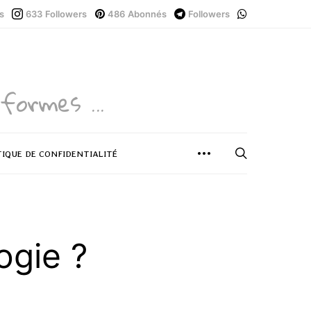
s
633
Followers
486
Abonnés
Followers
formes ...
TIQUE DE CONFIDENTIALITÉ
ogie ?