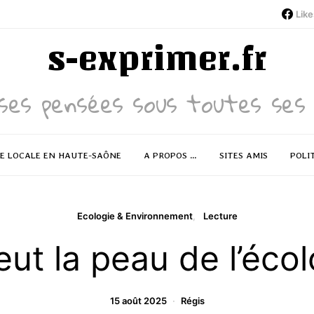
Like
s-exprimer.fr
ses pensées sous toutes ses 
RE LOCALE EN HAUTE-SAÔNE
A PROPOS …
SITES AMIS
POLI
Ecologie & Environnement
Lecture
eut la peau de l’écol
15 août 2025
Régis