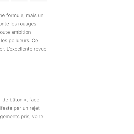
une formule, mais un
onte les rouages
toute ambition
les pollueurs. Ce
er. L’excellente revue
r de bâton », face
ifeste par un rejet
gements pris, voire