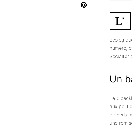
L’
écologique
numéro, c’
Socialter
Un b
Le « back
aux politi
de certai
une remis