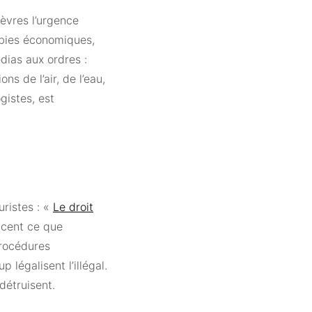
lèvres l’urgence
obbies économiques,
dias aux ordres :
s de l’air, de l’eau,
gistes, est
uristes : «
Le droit
ncent ce que
procédures
 légalisent l’illégal.
détruisent.