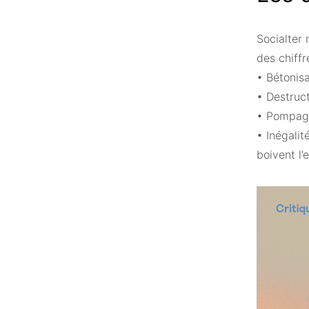
Socialter
des chiffr
• Bétonisa
• Destruct
• Pompage
• Inégalit
boivent l’