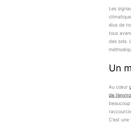
Les signau
climatique
élus de to
tous avanc
des sols. 
méthodiq
Un m
Au cœur
de l’envir
beaucoup p
raccourcie
C’est une 