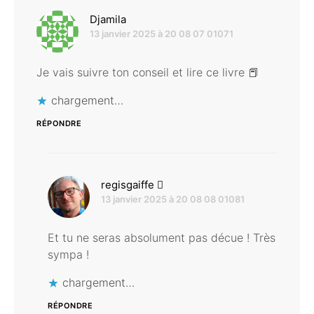
dit :
Djamila
13 janvier 2025 à 20 08 07 01071
Je vais suivre ton conseil et lire ce livre 📕
chargement…
RÉPONDRE
dit :
regisgaiffe
13 janvier 2025 à 20 08 08 01081
Et tu ne seras absolument pas décue ! Très
sympa !
chargement…
RÉPONDRE