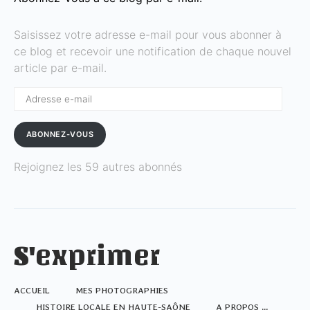
Saisissez votre adresse e-mail pour vous abonner à
ce blog et recevoir une notification de chaque nouvel
article par e-mail.
Adresse
e-
mail
ABONNEZ-VOUS
Rejoignez les 59 autres abonnés
S'exprimer
ACCUEIL
MES PHOTOGRAPHIES
HISTOIRE LOCALE EN HAUTE-SAÔNE
A PROPOS …