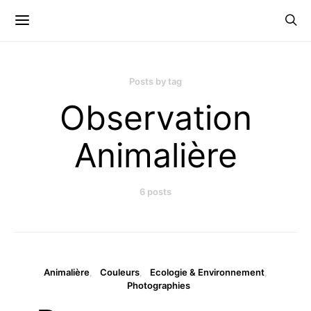
Posts by tag
Observation
Animalière
6 posts
Animalière
Couleurs
Ecologie & Environnement
Photographies