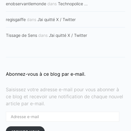
enobservantlemonde
dans
Technopolice …
regisgaiffe
dans
J’ai quitté X / Twitter
Tissage de Sens
dans
J’ai quitté X / Twitter
Abonnez-vous à ce blog par e-mail.
Saisissez votre adresse e-mail pour vous abonner à
ce blog et recevoir une notification de chaque nouvel
article par e-mail.
Adresse
e-
mail