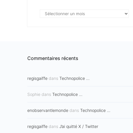
Archives
…
Commentaires récents
regisgaiffe
dans
Technopolice …
Sophie
dans
Technopolice …
enobservantlemonde
dans
Technopolice …
regisgaiffe
dans
J’ai quitté X / Twitter