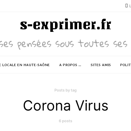
s-exprimer.fr
ses pensées sous toutes ses 
E LOCALE EN HAUTE-SAÔNE
A PROPOS …
SITES AMIS
POLIT
Posts by tag
Corona Virus
6 posts