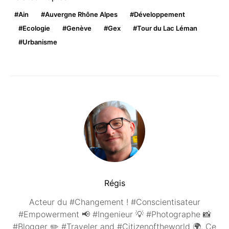
Ain
Auvergne Rhône Alpes
Développement
Ecologie
Genève
Gex
Tour du Lac Léman
Urbanisme
Régis
Acteur du #Changement ! #Conscientisateur
#Empowerment 📢 #Ingenieur 💡 #Photographe 📸
#Blogger ✏️ #Traveler and #Citizenoftheworld 🌍. Ce