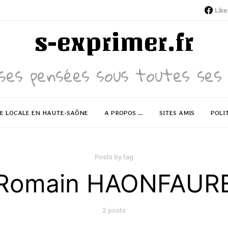
Like
s-exprimer.fr
ses pensées sous toutes ses 
RE LOCALE EN HAUTE-SAÔNE
A PROPOS …
SITES AMIS
POLI
Posts by tag
Romain HAONFAUR
2 posts