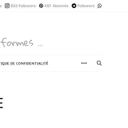
s
633
Followers
487
Abonnés
Followers
formes ...
TIQUE DE CONFIDENTIALITÉ
E