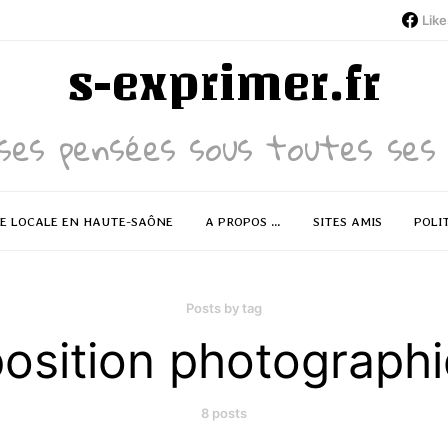
Like
s-exprimer.fr
ses pensées sous toutes ses 
RE LOCALE EN HAUTE-SAÔNE
A PROPOS …
SITES AMIS
POLI
Posts by tag
osition photograph
8 posts