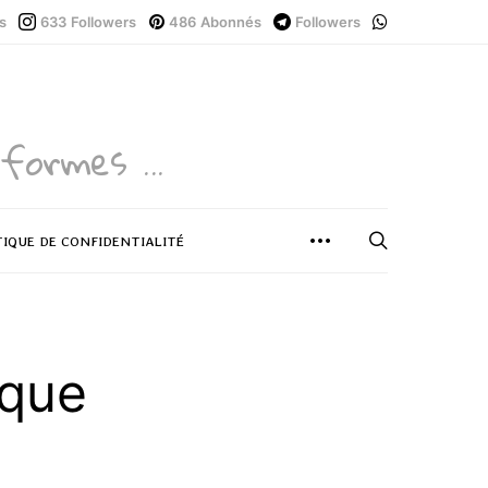
s
633
Followers
486
Abonnés
Followers
formes ...
TIQUE DE CONFIDENTIALITÉ
ique