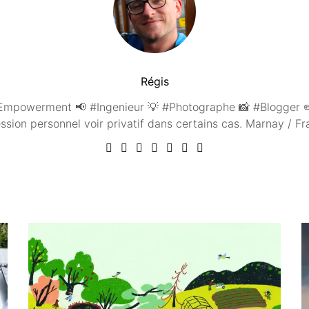
Régis
mpowerment 📢 #Ingenieur 💡 #Photographe 📸 #Blogger ✏️
ssion personnel voir privatif dans certains cas. Marnay / 
Vous aimerez peut être ...