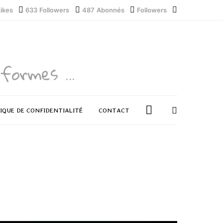
Likes
633
Followers
487
Abonnés
Followers
formes ...
IQUE DE CONFIDENTIALITÉ
CONTACT