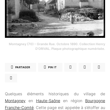
Montagney (70) – Grande Rue. Octobre 1890. Collection Henry
D’ORIVAL. Plaque photographique numérisée.
PARTAGER
PIN IT
Quelques éléments historiques du village de
Montagney
en
Haute-Saône
en région
Bourgogne
Franche-Comté
. Cette page est appelée à s’étoffer au