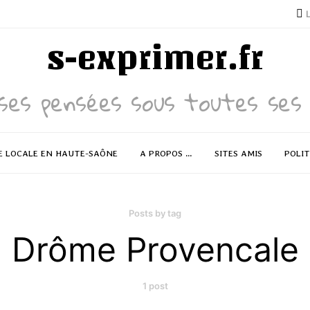
s-exprimer.fr
ses pensées sous toutes ses 
E LOCALE EN HAUTE-SAÔNE
A PROPOS …
SITES AMIS
POLIT
Posts by tag
Drôme Provencale
1 post